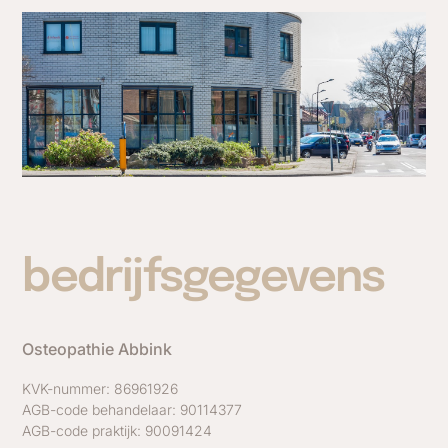
bedrijfsgegevens
Osteopathie Abbink
KVK-nummer: 86961926
AGB-code behandelaar: 90114377
AGB-code praktijk: 90091424